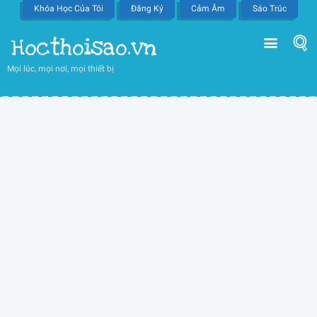
Khóa Học Của Tôi
Đăng Ký
Cảm Âm
Sáo Trúc
Hocthoisao.vn
Mọi lúc, mọi nơi, mọi thiết bị