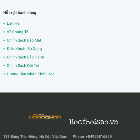
Hỗ trợ khách hàng
Liên Hệ
Về Chúng Tôi
Chính Sách Bảo Mật
Điểu Khoản Sử Dụng
Chính Sách Bảo Hành
Chính Sách Đổi Trả
Hướng Dẫn Nhận Khóa Học
Hocthoisao.vn
183 Đặng Tiến Đông, Hà Nội, Việt Nam
Phone:
+84926816899