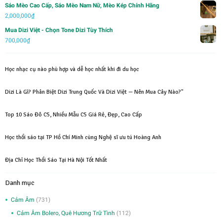
gốc
hiện
Sáo Mèo Cao Cấp, Sáo Mèo Nam Nữ, Mèo Kép Chính Hãng
700,000₫.
là:
tại
2,000,000
₫
2,000,000₫.
là:
Mua Dizi Việt - Chọn Tone Dizi Tùy Thích
1,500,000₫.
700,000
₫
Học nhạc cụ nào phù hợp và dễ học nhất khi đi du học
Dizi Là Gì? Phân Biệt Dizi Trung Quốc Và Dizi Việt — Nên Mua Cây Nào?"
Top 10 Sáo Đô C5, Nhiều Mẫu C5 Giá Rẻ, Đẹp, Cao Cấp
Học thổi sáo tại TP Hồ Chí Minh cùng Nghệ sĩ ưu tú Hoàng Anh
Địa Chỉ Học Thổi Sáo Tại Hà Nội Tốt Nhất
Danh mục
Cảm Âm
(731)
Cảm Âm Bolero, Quê Hương Trữ Tình
(112)