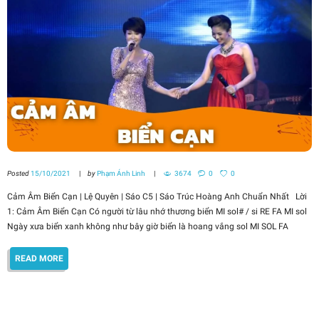
Posted
15/10/2021
by
Phạm Ánh Linh
3674
0
0
Cảm Âm Biển Cạn | Lệ Quyên | Sáo C5 | Sáo Trúc Hoàng Anh Chuẩn Nhất Lời
1: Cảm Âm Biển Cạn Có người từ lâu nhớ thương biển MI sol# / si RE FA MI sol
Ngày xưa biển xanh không như bây giờ biển là hoang vắng sol MI SOL FA
READ MORE