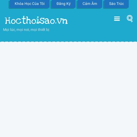
Khóa Học Của Tôi
Đăng Ký
Cảm Âm
Sáo Trúc
Hocthoisao.vn
Mọi lúc, mọi nơi, mọi thiết bị