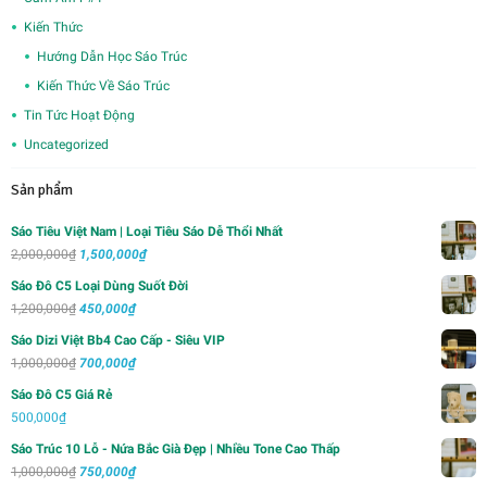
Kiến Thức
Hướng Dẫn Học Sáo Trúc
Kiến Thức Về Sáo Trúc
Tin Tức Hoạt Động
Uncategorized
Sản phẩm
Sáo Tiêu Việt Nam | Loại Tiêu Sáo Dễ Thổi Nhất
Giá
Giá
2,000,000
₫
1,500,000
₫
gốc
hiện
Sáo Đô C5 Loại Dùng Suốt Đời
là:
tại
Giá
Giá
1,200,000
₫
450,000
₫
2,000,000₫.
là:
gốc
hiện
Sáo Dizi Việt Bb4 Cao Cấp - Siêu VIP
1,500,000₫.
là:
tại
Giá
Giá
1,000,000
₫
700,000
₫
1,200,000₫.
là:
gốc
hiện
Sáo Đô C5 Giá Rẻ
450,000₫.
là:
tại
500,000
₫
1,000,000₫.
là:
Sáo Trúc 10 Lỗ - Nứa Bắc Già Đẹp | Nhiều Tone Cao Thấp
700,000₫.
Giá
Giá
1,000,000
₫
750,000
₫