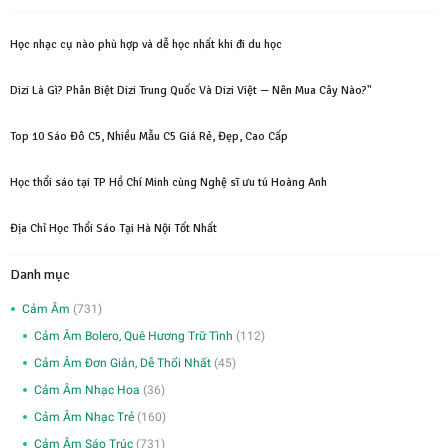
gốc
hiện
là:
tại
Học nhạc cụ nào phù hợp và dễ học nhất khi đi du học
1,000,000₫.
là:
750,000₫.
Dizi Là Gì? Phân Biệt Dizi Trung Quốc Và Dizi Việt — Nên Mua Cây Nào?"
Top 10 Sáo Đô C5, Nhiều Mẫu C5 Giá Rẻ, Đẹp, Cao Cấp
Học thổi sáo tại TP Hồ Chí Minh cùng Nghệ sĩ ưu tú Hoàng Anh
Địa Chỉ Học Thổi Sáo Tại Hà Nội Tốt Nhất
Danh mục
Cảm Âm
(731)
Cảm Âm Bolero, Quê Hương Trữ Tình
(112)
Cảm Âm Đơn Giản, Dễ Thổi Nhất
(45)
Cảm Âm Nhạc Hoa
(36)
Cảm Âm Nhạc Trẻ
(160)
Cảm Âm Sáo Trúc
(731)