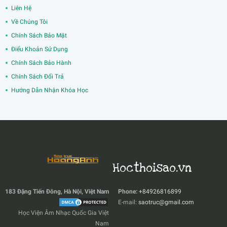
Liên Hệ
Về Chúng Tôi
Chính Sách Bảo Mật
Điểu Khoản Sử Dụng
Chính Sách Bảo Hành
Chính Sách Đổi Trả
Hướng Dẫn Nhận Khóa Học
Hocthoisao.vn
183 Đặng Tiến Đông, Hà Nội, Việt Nam
Phone:
+84926816899
E-mail:
saotruc@gmail.com
Học Viện Âm Nhạc Quốc Gia Việt
Nam