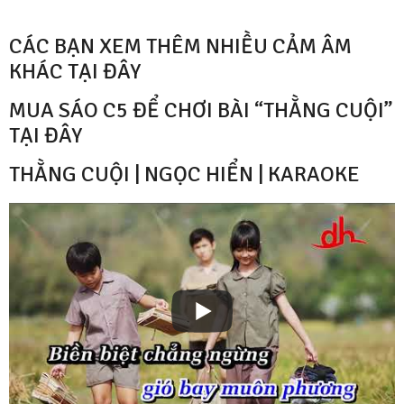
CÁC BẠN XEM THÊM NHIỀU CẢM ÂM
KHÁC TẠI ĐÂY
MUA SÁO C5 ĐỂ CHƠI BÀI “THẰNG CUỘI”
TẠI ĐÂY
THẰNG CUỘI | NGỌC HIỂN | KARAOKE