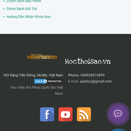
Chính Sách Bảo Hành
Chính Sách Đổi Trả
Hướng Dẫn Nhận Khóa Học
Hocthoisao.vn
183 Đặng Tiến Đông, Hà Nội, Việt Nam
Phone:
+84926816899
E-mail:
saotruc@gmail.com
Học Viện Âm Nhạc Quốc Gia Việt
Nam