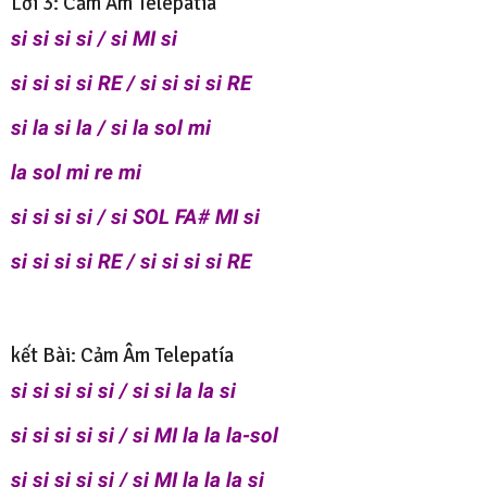
Lời 3: Cảm Âm Telepatía
si si si si / si MI si
si si si si RE / si si si si RE
si la si la / si la sol mi
la sol mi re mi
si si si si / si SOL FA# MI si
si si si si RE / si si si si RE
kết Bài: Cảm Âm Telepatía
si si si si si / si si la la si
si si si si si / si MI la la la-sol
si si si si si / si MI la la la si