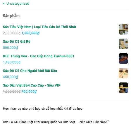
Uncategorized
Sản phẩm
Sáo Tiêu Việt Nam | Loại Tiêu Sáo Dễ Thổi Nhất
Giá
Giá
2,000,000
₫
1,500,000
₫
gốc
hiện
Sáo Đô C5 Giá Rẻ
là:
tại
500,000
₫
2,000,000₫.
là:
DIZI Trung Hoa - Cao Cấp Dong Xuehua 8881
1,500,000₫.
1,480,000
₫
Sáo Đô C5 Cho Người Mới Bắt Đầu
450,000
₫
Sáo Dizi Việt Bb4 Cao Cấp - Siêu VIP
Giá
Giá
1,000,000
₫
700,000
₫
gốc
hiện
là:
tại
Học nhạc cụ nào phù hợp và dễ học nhất khi đi du học
1,000,000₫.
là:
700,000₫.
Dizi Là Gì? Phân Biệt Dizi Trung Quốc Và Dizi Việt — Nên Mua Cây Nào?"