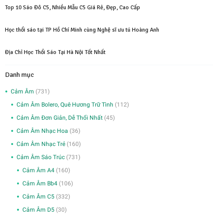
Top 10 Sáo Đô C5, Nhiều Mẫu C5 Giá Rẻ, Đẹp, Cao Cấp
Học thổi sáo tại TP Hồ Chí Minh cùng Nghệ sĩ ưu tú Hoàng Anh
Địa Chỉ Học Thổi Sáo Tại Hà Nội Tốt Nhất
Danh mục
Cảm Âm
(731)
Cảm Âm Bolero, Quê Hương Trữ Tình
(112)
Cảm Âm Đơn Giản, Dễ Thổi Nhất
(45)
Cảm Âm Nhạc Hoa
(36)
Cảm Âm Nhạc Trẻ
(160)
Cảm Âm Sáo Trúc
(731)
Cảm Âm A4
(160)
Cảm Âm Bb4
(106)
Cảm Âm C5
(332)
Cảm Âm D5
(30)