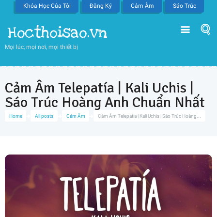
Khóa Học Của Tôi
Đăng Ký
Cảm Âm
Sáo Trúc
Hocthoisao.vn
Mọi lúc, mọi nơi, mọi thiết bị
Cảm Âm Telepatía | Kali Uchis |
Sáo Trúc Hoàng Anh Chuẩn Nhất
Home
All posts
Cảm Âm
Cảm Âm Telepatía | Kali Uchis | Sáo Trúc Hoàng...