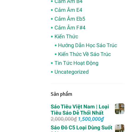
Cảm Âm B4
Cảm Âm E4
Cảm Âm Eb5
Cảm Âm F#4
Kiến Thức
Hướng Dẫn Học Sáo Trúc
Kiến Thức Về Sáo Trúc
Tin Tức Hoạt Động
Uncategorized
Sản phẩm
Sáo Tiêu Việt Nam | Loại
Tiêu Sáo Dễ Thổi Nhất
Giá
Giá
2,000,000
₫
1,500,000
₫
gốc
hiện
Sáo Đô C5 Loại Dùng Suốt
là:
tại