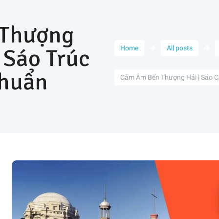
 Thượng
| Sáo Trúc
Home
All posts
huẩn
Cảm Âm Bến Thượng Hải | Sáo C5 