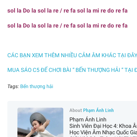
sol la Do la sol la re / re fa sol la mi re do re fa
sol la Do la sol la re / re fa sol la mi re do re fa
CÁC BẠN XEM THÊM NHIỀU CẢM ÂM KHÁC TẠI ĐÂ
MUA SÁO C5 ĐỂ CHƠI BÀI ” BẾN THƯỢNG HẢI ” TẠI 
Tags:
Bến thượng hải
About
Phạm Ánh Linh
Phạm Ánh Linh
Sinh Viên Đại Học 4: Khoa
Học Viện Âm Nhạc Quốc Gi