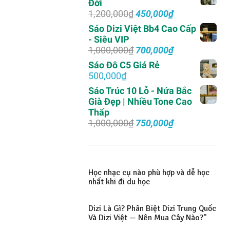
Đời
2,000,000₫.
là:
Giá
Giá
1,200,000
₫
450,000
₫
1,500,000₫.
gốc
hiện
Sáo Dizi Việt Bb4 Cao Cấp
là:
tại
- Siêu VIP
1,200,000₫.
là:
Giá
Giá
1,000,000
₫
700,000
₫
450,000₫.
gốc
hiện
Sáo Đô C5 Giá Rẻ
là:
tại
500,000
₫
1,000,000₫.
là:
Sáo Trúc 10 Lỗ - Nứa Bắc
700,000₫.
Già Đẹp | Nhiều Tone Cao
Thấp
Giá
Giá
1,000,000
₫
750,000
₫
gốc
hiện
là:
tại
1,000,000₫.
là:
750,000₫.
Học nhạc cụ nào phù hợp và dễ học
nhất khi đi du học
Dizi Là Gì? Phân Biệt Dizi Trung Quốc
Và Dizi Việt — Nên Mua Cây Nào?"