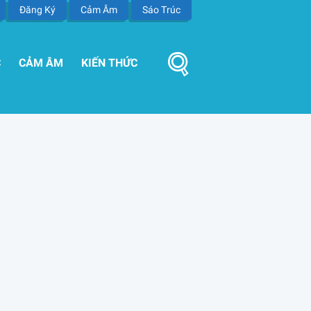
Đăng Ký
Cảm Âm
Sáo Trúc
C
CẢM ÂM
KIẾN THỨC