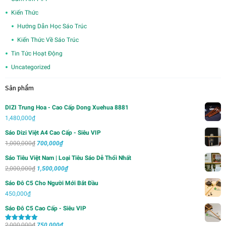
Kiến Thức
Hướng Dẫn Học Sáo Trúc
Kiến Thức Về Sáo Trúc
Tin Tức Hoạt Động
Uncategorized
Sản phẩm
DIZI Trung Hoa - Cao Cấp Dong Xuehua 8881
1,480,000
₫
Sáo Dizi Việt A4 Cao Cấp - Siêu VIP
Giá
Giá
1,000,000
₫
700,000
₫
gốc
hiện
Sáo Tiêu Việt Nam | Loại Tiêu Sáo Dễ Thổi Nhất
là:
tại
Giá
Giá
2,000,000
₫
1,500,000
₫
1,000,000₫.
là:
gốc
hiện
Sáo Đô C5 Cho Người Mới Bắt Đầu
700,000₫.
là:
tại
450,000
₫
2,000,000₫.
là:
Sáo Đô C5 Cao Cấp - Siêu VIP
1,500,000₫.
Giá
Giá
2,000,000
₫
750,000
₫
Được xếp