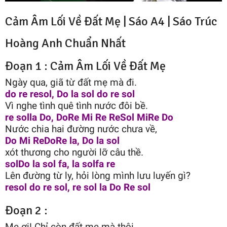
Cảm Âm Lối Về Đất Mẹ | Sáo A4 |
Sáo Trúc
Hoàng Anh
Chuẩn Nhất
Đoạn 1 : Cảm Âm Lối Về Đất Mẹ
Ngày qua, giã từ đất mẹ mà đi.
do re resol, Do la sol do re sol
Vì nghe tình quê tình nước đôi bề.
re solla Do, DoRe Mi Re ReSol MiRe Do
Nước chia hai đường nước chưa về,
Do Mi ReDoRe la, Do la sol
xót thương cho người lỡ câu thề.
solDo la sol fa, la solfa re
Lên đường từ ly, hỏi lòng mình lưu luyến gì?
resol do re sol, re sol la Do Re sol
Đoạn 2 :
Mẹ ơi! Chỉ còn đất mẹ mà thôi.