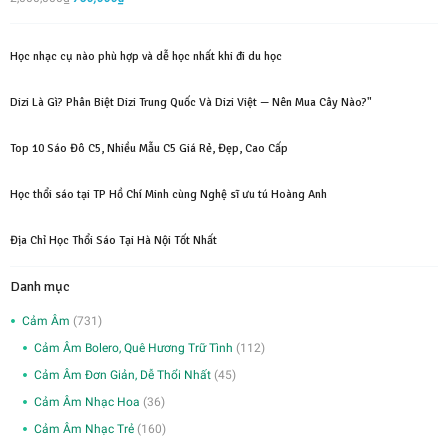
hạng
5.00
5
gốc
hiện
sao
là:
tại
Học nhạc cụ nào phù hợp và dễ học nhất khi đi du học
2,000,000₫.
là:
750,000₫.
Dizi Là Gì? Phân Biệt Dizi Trung Quốc Và Dizi Việt — Nên Mua Cây Nào?"
Top 10 Sáo Đô C5, Nhiều Mẫu C5 Giá Rẻ, Đẹp, Cao Cấp
Học thổi sáo tại TP Hồ Chí Minh cùng Nghệ sĩ ưu tú Hoàng Anh
Địa Chỉ Học Thổi Sáo Tại Hà Nội Tốt Nhất
Danh mục
Cảm Âm
(731)
Cảm Âm Bolero, Quê Hương Trữ Tình
(112)
Cảm Âm Đơn Giản, Dễ Thổi Nhất
(45)
Cảm Âm Nhạc Hoa
(36)
Cảm Âm Nhạc Trẻ
(160)