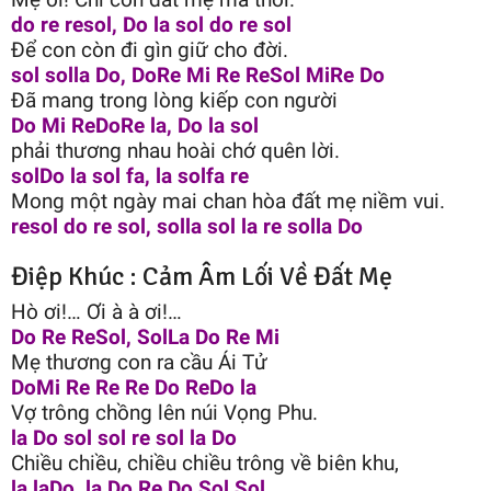
do re resol, Do la sol do re sol
Để con còn đi gìn giữ cho đời.
sol solla Do, DoRe Mi Re ReSol MiRe Do
Đã mang trong lòng kiếp con người
Do Mi ReDoRe la, Do la sol
phải thương nhau hoài chớ quên lời.
solDo la sol fa, la solfa re
Mong một ngày mai chan hòa đất mẹ niềm vui.
resol do re sol, solla sol la re solla Do
Điệp Khúc : Cảm Âm Lối Về Đất Mẹ
Hò ơi!… Ơi à à ơi!…
Do Re ReSol, SolLa Do Re Mi
Mẹ thương con ra cầu Ái Tử
DoMi Re Re Re Do ReDo la
Vợ trông chồng lên núi Vọng Phu.
la Do sol sol re sol la Do
Chiều chiều, chiều chiều trông về biên khu,
la laDo, la Do Re Do Sol Sol