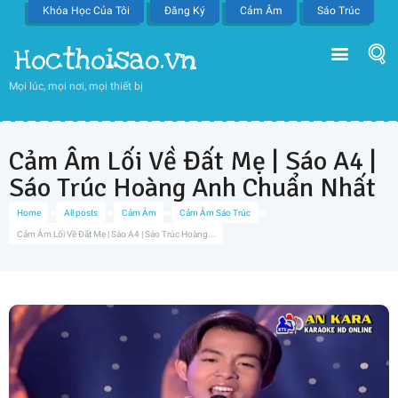
Khóa Học Của Tôi
Đăng Ký
Cảm Âm
Sáo Trúc
Hocthoisao.vn
Mọi lúc, mọi nơi, mọi thiết bị
Cảm Âm Lối Về Đất Mẹ | Sáo A4 |
Sáo Trúc Hoàng Anh Chuẩn Nhất
Home
All posts
Cảm Âm
Cảm Âm Sáo Trúc
Cảm Âm Lối Về Đất Mẹ | Sáo A4 | Sáo Trúc Hoàng...