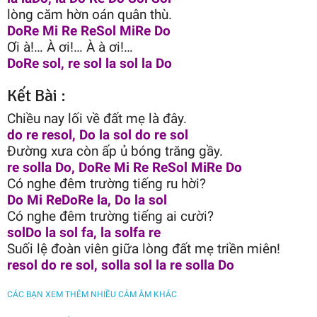
lòng căm hờn oán quân thù.
DoRe Mi Re ReSol MiRe Do
Ơi à!… À ơi!… À à ơi!…
DoRe sol, re sol la sol la Do
Kết Bài :
Chiều nay lối về đất mẹ là đây.
do re resol, Do la sol do re sol
Đường xưa còn ấp ủ bóng trăng gầy.
re solla Do, DoRe Mi Re ReSol MiRe Do
Có nghe đêm trường tiếng ru hời?
Do Mi ReDoRe la, Do la sol
Có nghe đêm trường tiếng ai cười?
solDo la sol fa, la solfa re
Suối lệ đoàn viên giữa lòng đất mẹ triền miên!
resol do re sol, solla sol la re solla Do
CÁC BẠN XEM THÊM NHIỀU CẢM ÂM KHÁC