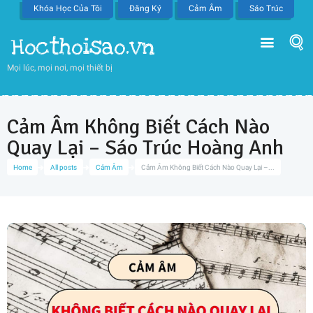
Khóa Học Của Tôi
Đăng Ký
Cảm Âm
Sáo Trúc
Hocthoisao.vn
Mọi lúc, mọi nơi, mọi thiết bị
Cảm Âm Không Biết Cách Nào
Quay Lại – Sáo Trúc Hoàng Anh
Home
All posts
Cảm Âm
Cảm Âm Không Biết Cách Nào Quay Lại –...