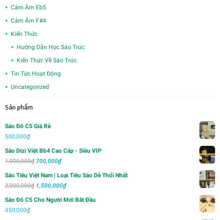
Cảm Âm Eb5
Cảm Âm F#4
Kiến Thức
Hướng Dẫn Học Sáo Trúc
Kiến Thức Về Sáo Trúc
Tin Tức Hoạt Động
Uncategorized
Sản phẩm
Sáo Đô C5 Giá Rẻ
500,000
₫
Sáo Dizi Việt Bb4 Cao Cấp - Siêu VIP
Giá
Giá
1,000,000
₫
700,000
₫
gốc
hiện
Sáo Tiêu Việt Nam | Loại Tiêu Sáo Dễ Thổi Nhất
là:
tại
Giá
Giá
2,000,000
₫
1,500,000
₫
1,000,000₫.
là:
gốc
hiện
Sáo Đô C5 Cho Người Mới Bắt Đầu
700,000₫.
là:
tại
450,000
₫
2,000,000₫.
là: