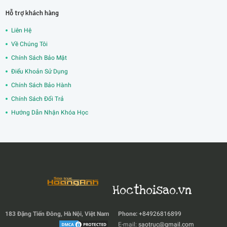
Hỗ trợ khách hàng
Liên Hệ
Về Chúng Tôi
Chính Sách Bảo Mật
Điểu Khoản Sử Dụng
Chính Sách Bảo Hành
Chính Sách Đổi Trả
Hướng Dẫn Nhận Khóa Học
Hocthoisao.vn
183 Đặng Tiến Đông, Hà Nội, Việt Nam
Phone:
+84926816899
E-mail:
saotruc@gmail.com