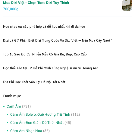
Mua Dizi Việt - Chọn Tone Dizi Tùy Thích
1,500,000₫.
700,000
₫
Học nhạc cụ nào phù hợp và dễ học nhất khi đi du học
Dizi Là Gì? Phân Biệt Dizi Trung Quốc Và Dizi Việt — Nên Mua Cây Nào?"
Top 10 Sáo Đô C5, Nhiều Mẫu C5 Giá Rẻ, Đẹp, Cao Cấp
Học thổi sáo tại TP Hồ Chí Minh cùng Nghệ sĩ ưu tú Hoàng Anh
Địa Chỉ Học Thổi Sáo Tại Hà Nội Tốt Nhất
Danh mục
Cảm Âm
(731)
Cảm Âm Bolero, Quê Hương Trữ Tình
(112)
Cảm Âm Đơn Giản, Dễ Thổi Nhất
(45)
Cảm Âm Nhạc Hoa
(36)