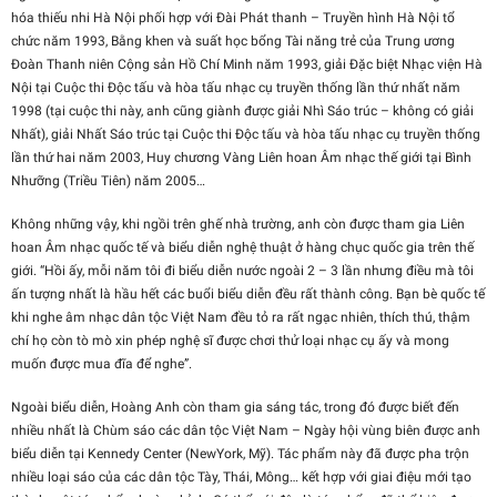
hóa thiếu nhi Hà Nội phối hợp với Đài Phát thanh – Truyền hình Hà Nội tổ
chức năm 1993, Bằng khen và suất học bổng Tài năng trẻ của Trung ương
Đoàn Thanh niên Cộng sản Hồ Chí Minh năm 1993, giải Đặc biệt Nhạc viện Hà
Nội tại Cuộc thi Độc tấu và hòa tấu nhạc cụ truyền thống lần thứ nhất năm
1998 (tại cuộc thi này, anh cũng giành được giải Nhì Sáo trúc – không có giải
Nhất), giải Nhất Sáo trúc tại Cuộc thi Độc tấu và hòa tấu nhạc cụ truyền thống
lần thứ hai năm 2003, Huy chương Vàng Liên hoan Âm nhạc thế giới tại Bình
Nhưỡng (Triều Tiên) năm 2005…
Không những vậy, khi ngồi trên ghế nhà trường, anh còn được tham gia Liên
hoan Âm nhạc quốc tế và biểu diễn nghệ thuật ở hàng chục quốc gia trên thế
giới. “Hồi ấy, mỗi năm tôi đi biểu diễn nước ngoài 2 – 3 lần nhưng điều mà tôi
ấn tượng nhất là hầu hết các buổi biểu diễn đều rất thành công. Bạn bè quốc tế
khi nghe âm nhạc dân tộc Việt Nam đều tỏ ra rất ngạc nhiên, thích thú, thậm
chí họ còn tò mò xin phép nghệ sĩ được chơi thử loại nhạc cụ ấy và mong
muốn được mua đĩa để nghe”.
Ngoài biểu diễn, Hoàng Anh còn tham gia sáng tác, trong đó được biết đến
nhiều nhất là Chùm sáo các dân tộc Việt Nam – Ngày hội vùng biên được anh
biểu diễn tại Kennedy Center (NewYork, Mỹ). Tác phẩm này đã được pha trộn
nhiều loại sáo của các dân tộc Tày, Thái, Mông… kết hợp với giai điệu mới tạo