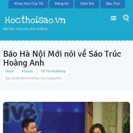
Khóa Học Của Tôi
Đăng Ký
Cảm Âm
Sáo Trúc
Hocthoisao.vn
Mọi lúc, mọi nơi, mọi thiết bị
Báo Hà Nội Mới nói về Sáo Trúc
Hoàng Anh
Home
All posts
Tin Tức Hoạt Động
Báo Hà Nội Mới nói về Sáo Trúc Hoàng Anh