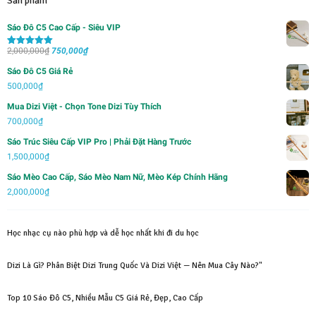
Sản phẩm
Sáo Đô C5 Cao Cấp - Siêu VIP
Giá
Giá
2,000,000
₫
750,000
₫
Được xếp
hạng
5.00
5
gốc
hiện
sao
Sáo Đô C5 Giá Rẻ
là:
tại
500,000
₫
2,000,000₫.
là:
Mua Dizi Việt - Chọn Tone Dizi Tùy Thích
750,000₫.
700,000
₫
Sáo Trúc Siêu Cấp VIP Pro | Phải Đặt Hàng Trước
1,500,000
₫
Sáo Mèo Cao Cấp, Sáo Mèo Nam Nữ, Mèo Kép Chính Hãng
2,000,000
₫
Học nhạc cụ nào phù hợp và dễ học nhất khi đi du học
Dizi Là Gì? Phân Biệt Dizi Trung Quốc Và Dizi Việt — Nên Mua Cây Nào?"
Top 10 Sáo Đô C5, Nhiều Mẫu C5 Giá Rẻ, Đẹp, Cao Cấp