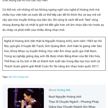
chất lượng bài vở cho các học viên.
Có thể nói, với những nỗ lực không ngừng nghỉ của nghệ sĩ Hoàng Anh mà
nhiều học viên trên cả nước đã có thể tiếp cận để rồi thích thú và say mê với
cây sáo trúc truyền thống của dân tộc. Đó cũng là cách để anh “kéo” công
chúng đương đại và nhất là giới trẻ đến gần hơn với âm nhạc dân tộc trước sự
du nhập và phát triển của nhiều dòng nhạc mới.
Nghệ sĩ Hoàng Anh (tên thật là Nguyễn Hoàng Anh), sinh năm 1983 tại Hà
Nội, quê gốc ở huyện Bố Trạch, tỉnh Quảng Bình. Anh hiện là giảng viên Sáo
trúc, Khoa Nhạc cụ truyền thống, Học viện Âm nhạc quốc gia Việt Nam.
Trong sự nghiệp giảng dạy, anh đã được nhận Bằng khen của Bộ Văn hóa,
Thể thao và Du lịch vì đã có thành tích xuất sắc trong đào tạo học sinh Lê
Thanh Xuân giành giải Nhất Cuộc thi Tài năng âm nhạc toàn quốc 2017.
Tags:
sáo trúc hoàng anh
About
Hoàng Anh
Nsưt Nguyễn Hoàng Anh
Thạc Sĩ Chuyên Ngành : Phương Pháp
Giảng Dạy Chuyên Ngành Âm Nhạc