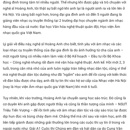
đóng đinh trong tâm trí nhiều người. Thế nhưng khi được gặp và trò chuyện với
nghệ sĩ Hoàng Anh, tôi thật sự bất ngờ khi anh lại là người sinh ra và lớn lên ở
Hà Nội. Và càng bất ngờ hơn, trong đại gia đình anh có đến 5 người đang là
giảng viên nhạc cụ truyền thống tại 2 trường đại học chuyên ngành âm nhạc
hàng đầu của cả nước: Đại học Văn hóa nghệ thuật quân đội, Học viện Âm
nhạc quốc gia Việt Nam.
Lý giải về điều này, nghệ sĩ Hoàng Anh cho biết, tình yêu với âm nhạc và các
loại nhạc cụ truyền thống của đại gia đình là do ảnh hưởng từ cha của anh –
một người từng có nhiều năm làm việc ở Bộ Kế hoạch – Đầu tư rồi Bộ Khoa
học – Công nghệ nhưng rất đam mê văn hóa nghệ thuật. Anh kể: Hồi mới 2, 3
tuổi, trong căn nhà nhỏ của anh luôn ngập tràn tiếng nhạc dân tộc, cũng vì thế
mà nghệ thuật dân tộc dường như đã “ngấm” vào anh để rồi cùng với kiến thức
về đàn bầu được cha dạy, anh đã tự tin thi vào hệ sơ cấp của Nhạc viện Hà Nội
(nay là Học viện Âm nhạc quốc gia Việt Nam) khi mới 6 tuổi.
Tuy nhiên, khi vào trường, Hoàng Anh lại chuyển sang học sáo trúc. Đó cũng là
cơ duyên khi anh gặp được người thầy và cũng là thần tượng của mình – NSƯT
Triệu Tiến Vượng – để rồi tình yêu với âm nhạc dân tộc và cây sáo trúc lại được
dịp hun đúc và bùng cháy đam mê. Chẳng thế mà chỉ sau vài năm học, anh đã
liên tiếp giành được những giải thưởng lớn trong các cuộc thi uy tín ở trong và
ngoài nước như: Giải A1 Cuộc thi Chúng em đàn và hát dân ca do Cung Văn