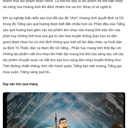
thành một tác phẩm hoàn chỉnh. Có thể nói đây là tác phẩm đã thể hiện được
tài năng của Hoàng Anh khi đảm nhiệm hai vai trò: Nhạc sĩ và nghệ sĩ.
Khi sự nghiệp biểu diễn sáo trúc đã vào độ “chín”, Hoàng Anh quyết định ra CD
trong đó Tiếng sáo quê hương được biết đến nhiều hơn cả. Phần đầu của Tiếng
sáo quê hương bao gồm các tác phẩm âm nhạc vừa mang tính bảo tồn vừa
phát huy những tinh hoa của giá trị văn hóa truyền thống (bác học và dân
gian) được chọn lọc có chủ định thông qua một số làn điệu chèo, ca Huế, dân
ca Bình Trị Thiên, dân ca Nam Bộ nổi tiếng… Phần hai, mang tính thời đại với
những tác phẩm viết cho nhạc khí hiện đại mang hơi thở của sáng tạo, với các
tác phẩm chuyển soạn và viết cho sáo trúc cùng dàn nhạc truyền thống như:
Trên đường chiến thắng, Anh vẫn hành quân, Tiếng sáo trên nương, Tiếng gọi
mùa xuân, Trăng sáng quê tôi…
Dạy sáo trúc qua mạng