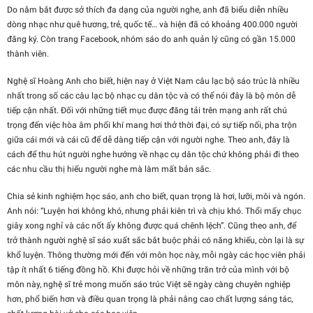
Do nắm bắt được sở thích đa dạng của người nghe, anh đã biểu diễn nhiều
dòng nhạc như quê hương, trẻ, quốc tế… và hiện đã có khoảng 400.000 người
đăng ký. Còn trang Facebook, nhóm sáo do anh quản lý cũng có gần 15.000
thành viên.
Nghệ sĩ Hoàng Anh cho biết, hiện nay ở Việt Nam câu lạc bộ sáo trúc là nhiều
nhất trong số các câu lạc bộ nhạc cụ dân tộc và có thể nói đây là bộ môn dễ
tiếp cận nhất. Đối với những tiết mục được đăng tải trên mạng anh rất chú
trọng đến việc hòa âm phối khí mang hơi thở thời đại, có sự tiếp nối, pha trộn
giữa cái mới và cái cũ để dễ dàng tiếp cận với người nghe. Theo anh, đây là
cách để thu hút người nghe hướng về nhạc cụ dân tộc chứ không phải đi theo
các nhu cầu thị hiếu người nghe mà làm mất bản sắc.
Chia sẻ kinh nghiệm học sáo, anh cho biết, quan trọng là hơi, lưỡi, môi và ngón.
Anh nói: “Luyện hơi không khó, nhưng phải kiên trì và chịu khó. Thổi mấy chục
giây xong nghỉ và các nốt ấy không được quá chênh lệch”. Cũng theo anh, để
trở thành người nghệ sĩ sáo xuất sắc bắt buộc phải có năng khiếu, còn lại là sự
khổ luyện. Thông thường mới đến với môn học này, mỗi ngày các học viên phải
tập ít nhất 6 tiếng đồng hồ. Khi được hỏi về những trăn trở của mình với bộ
môn này, nghệ sĩ trẻ mong muốn sáo trúc Việt sẽ ngày càng chuyên nghiệp
hơn, phổ biến hơn và điều quan trọng là phải nâng cao chất lượng sáng tác,