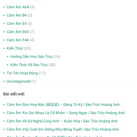
Cảm Âm Ab4
(3)
Cảm Âm B4
(2)
Cảm Âm E4
(3)
Cảm Âm Eb5
(7)
Cảm Âm F#4
(4)
Kiến Thức
(35)
Hướng Dẫn Học Sáo Trúc
(16)
Kiến Thức Về Sáo Trúc
(28)
Tin Tức Hoạt Động
(17)
Uncategorized
(1)
Bài viết mới
Cảm Âm Đào Hoa Nặc (桃花诺) – Đặng Tử Kỳ | Sáo Trúc Hoàng Anh
Cảm Âm Xin Gọi Nhau Là Cố Nhân – Song Ngọc | Sáo Trúc Hoàng Anh
Cảm Âm Về Xứ Nghệ Cùng Anh – Xuân Hòa | Sáo Trúc Hoàng Anh
Cảm Âm Váy Cưới Em Giống Như Bông Tuyết | Sáo Trúc Hoàng Anh