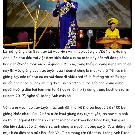
Là một giảng viên Sáo trúc tại Học viện Âm nhạc quốc gia Việt Nam, Hoàng
Anh luôn đau đáu với việc đem kiến thức của bộ môn này đến với đông đảo
học viên ở khắp mọi miền Tổ quốc. Hơn nữa, trong thế giới công nghệ như hiện
nay thì việc giảng dạy trực tuyến qua Internet cũng là một xu thế. “Nhiều năm
giảng dạy sáo trúc và có cơ hội được đi nhiều nơi, tôi biết rằng rất nhiều bạn
muốn học nhạc cụ này nhưng do chưa có cơ hội được tiếp cận, chưa được
người hướng dẫn bài bản nên tôi đã quyết định xây dựng trang hocthoisao.vn
từ năm 2017”, nghệ sĩ Hoàng Anh chia sẻ.
Với trang web học trực tuyến này, anh đã thiết kế 8 khóa học và trên 100 bài
giảng khác nhau. Sau 2 năm triển khai giảng dạy trực tuyến, lớp học của anh
đã thu hút gần 4.000 thành viên theo học các khóa học từ cơ bản, dân gian
đến hiện đại, quốc tế. Ngoài ra, anh cũng là người thường xuyên đưa những tiết
mục biểu diễn sáo trúc lên kênh YouTube mang tên Sáo trúc Hoàng Anh Flute.