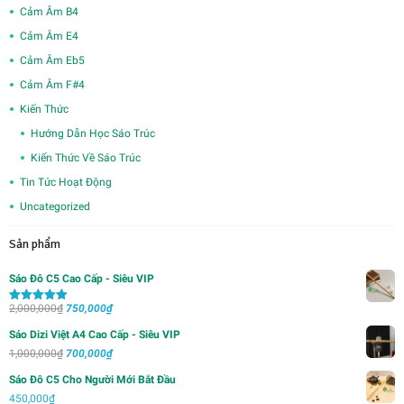
Cảm Âm B4
Cảm Âm E4
Cảm Âm Eb5
Cảm Âm F#4
Kiến Thức
Hướng Dẫn Học Sáo Trúc
Kiến Thức Về Sáo Trúc
Tin Tức Hoạt Động
Uncategorized
Sản phẩm
Sáo Đô C5 Cao Cấp - Siêu VIP
Giá
Giá
2,000,000
₫
750,000
₫
Được xếp
hạng
5.00
5
gốc
hiện
sao
Sáo Dizi Việt A4 Cao Cấp - Siêu VIP
là:
tại
Giá
Giá
1,000,000
₫
700,000
₫
2,000,000₫.
là:
gốc
hiện
Sáo Đô C5 Cho Người Mới Bắt Đầu
750,000₫.
là:
tại
450,000
₫