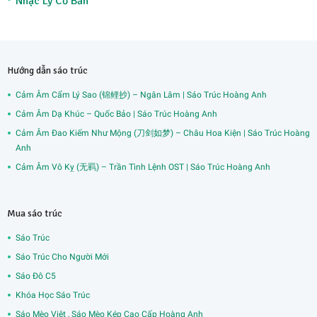
Nhạc Lý Cơ Bản
Hướng dẫn sáo trúc
Cảm Âm Cẩm Lý Sao (锦鲤抄) – Ngân Lâm | Sáo Trúc Hoàng Anh
Cảm Âm Dạ Khúc – Quốc Bảo | Sáo Trúc Hoàng Anh
Cảm Âm Đao Kiếm Như Mộng (刀剑如梦) – Châu Hoa Kiện | Sáo Trúc Hoàng
Anh
Cảm Âm Vô Kỵ (无羁) – Trần Tình Lệnh OST | Sáo Trúc Hoàng Anh
Mua sáo trúc
Sáo Trúc
Sáo Trúc Cho Người Mới
Sáo Đô C5
Khóa Học Sáo Trúc
Sáo Mèo Việt , Sáo Mèo Kép Cao Cấp Hoàng Anh