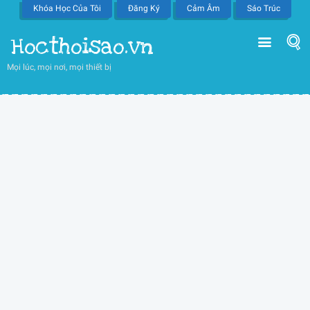
Khóa Học Của Tôi
Đăng Ký
Cảm Âm
Sáo Trúc
Hocthoisao.vn
Mọi lúc, mọi nơi, mọi thiết bị