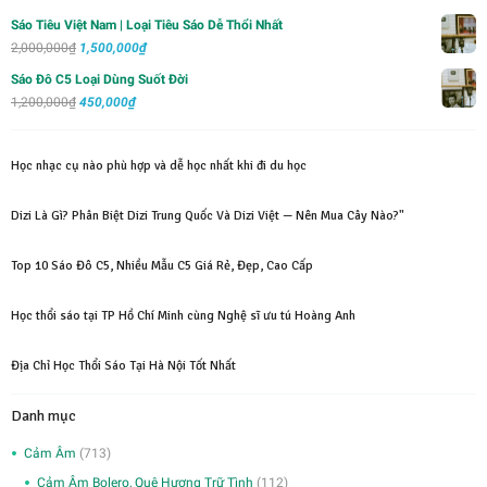
1,000,000₫.
là:
Sáo Tiêu Việt Nam | Loại Tiêu Sáo Dễ Thổi Nhất
700,000₫.
Giá
Giá
2,000,000
₫
1,500,000
₫
gốc
hiện
Sáo Đô C5 Loại Dùng Suốt Đời
là:
tại
Giá
Giá
1,200,000
₫
450,000
₫
2,000,000₫.
là:
gốc
hiện
1,500,000₫.
là:
tại
Học nhạc cụ nào phù hợp và dễ học nhất khi đi du học
1,200,000₫.
là:
450,000₫.
Dizi Là Gì? Phân Biệt Dizi Trung Quốc Và Dizi Việt — Nên Mua Cây Nào?"
Top 10 Sáo Đô C5, Nhiều Mẫu C5 Giá Rẻ, Đẹp, Cao Cấp
Học thổi sáo tại TP Hồ Chí Minh cùng Nghệ sĩ ưu tú Hoàng Anh
Địa Chỉ Học Thổi Sáo Tại Hà Nội Tốt Nhất
Danh mục
Cảm Âm
(713)
Cảm Âm Bolero, Quê Hương Trữ Tình
(112)