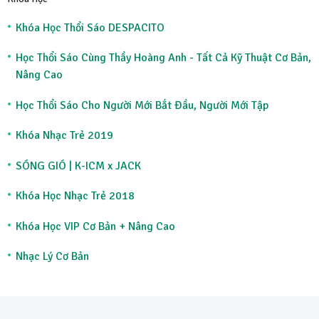
Khóa Học Thổi Sáo DESPACITO
Học Thổi Sáo Cùng Thầy Hoàng Anh - Tất Cả Kỹ Thuật Cơ Bản,
Nâng Cao
Học Thổi Sáo Cho Người Mới Bắt Đầu, Người Mới Tập
Khóa Nhạc Trẻ 2019
SÓNG GIÓ | K-ICM x JACK
Khóa Học Nhạc Trẻ 2018
Khóa Học VIP Cơ Bản + Nâng Cao
Nhạc Lý Cơ Bản