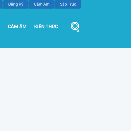
Đăng Ký
Cảm Âm
Sáo Trúc
C
CẢM ÂM
KIẾN THỨC