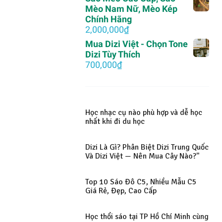
là:
tại
Mèo Nam Nữ, Mèo Kép
2,000,000₫.
là:
Chính Hãng
1,500,000₫.
2,000,000
₫
Mua Dizi Việt - Chọn Tone
Dizi Tùy Thích
700,000
₫
Học nhạc cụ nào phù hợp và dễ học
nhất khi đi du học
Dizi Là Gì? Phân Biệt Dizi Trung Quốc
Và Dizi Việt — Nên Mua Cây Nào?"
Top 10 Sáo Đô C5, Nhiều Mẫu C5
Giá Rẻ, Đẹp, Cao Cấp
Học thổi sáo tại TP Hồ Chí Minh cùng