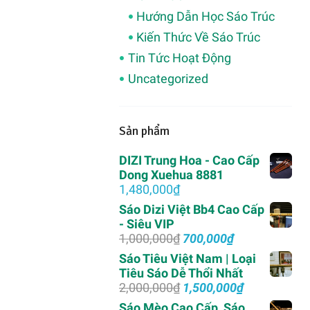
Hướng Dẫn Học Sáo Trúc
Kiến Thức Về Sáo Trúc
Tin Tức Hoạt Động
Uncategorized
Sản phẩm
DIZI Trung Hoa - Cao Cấp
Dong Xuehua 8881
1,480,000
₫
Sáo Dizi Việt Bb4 Cao Cấp
- Siêu VIP
Giá
Giá
1,000,000
₫
700,000
₫
gốc
hiện
Sáo Tiêu Việt Nam | Loại
là:
tại
Tiêu Sáo Dễ Thổi Nhất
1,000,000₫.
là:
Giá
Giá
2,000,000
₫
1,500,000
₫
700,000₫.
gốc
hiện
Sáo Mèo Cao Cấp, Sáo