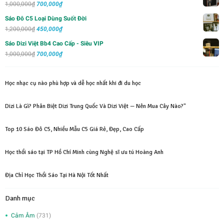
Giá
Giá
1,000,000
₫
700,000
₫
2,000,000₫.
là:
gốc
hiện
Sáo Đô C5 Loại Dùng Suốt Đời
1,500,000₫.
là:
tại
Giá
Giá
1,200,000
₫
450,000
₫
1,000,000₫.
là:
gốc
hiện
Sáo Dizi Việt Bb4 Cao Cấp - Siêu VIP
700,000₫.
là:
tại
Giá
Giá
1,000,000
₫
700,000
₫
1,200,000₫.
là:
gốc
hiện
450,000₫.
là:
tại
Học nhạc cụ nào phù hợp và dễ học nhất khi đi du học
1,000,000₫.
là:
700,000₫.
Dizi Là Gì? Phân Biệt Dizi Trung Quốc Và Dizi Việt — Nên Mua Cây Nào?"
Top 10 Sáo Đô C5, Nhiều Mẫu C5 Giá Rẻ, Đẹp, Cao Cấp
Học thổi sáo tại TP Hồ Chí Minh cùng Nghệ sĩ ưu tú Hoàng Anh
Địa Chỉ Học Thổi Sáo Tại Hà Nội Tốt Nhất
Danh mục
Cảm Âm
(731)