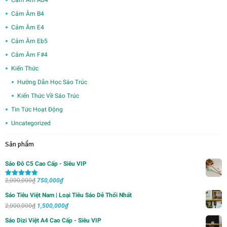
Cảm Âm B4
Cảm Âm E4
Cảm Âm Eb5
Cảm Âm F#4
Kiến Thức
Hướng Dẫn Học Sáo Trúc
Kiến Thức Về Sáo Trúc
Tin Tức Hoạt Động
Uncategorized
Sản phẩm
Sáo Đô C5 Cao Cấp - Siêu VIP
Giá
Giá
2,000,000
₫
750,000
₫
Được xếp
hạng
5.00
5
gốc
hiện
sao
Sáo Tiêu Việt Nam | Loại Tiêu Sáo Dễ Thổi Nhất
là:
tại
Giá
Giá
2,000,000
₫
1,500,000
₫
2,000,000₫.
là:
gốc
hiện
Sáo Dizi Việt A4 Cao Cấp - Siêu VIP
750,000₫.
là:
tại