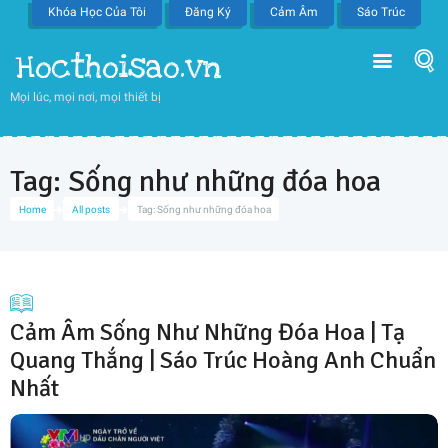
Khóa Học Của Tôi
Đăng Ký
Cảm Âm
Sáo Trúc
Hocthoisao.vn
Mọi lúc, mọi nơi, mọi thiết bị
Tag: Sống như những đóa hoa
Home
All posts
Tag: Sống như những đóa hoa
Cảm Âm Sống Như Những Đóa Hoa | Tạ
Quang Thắng | Sáo Trúc Hoàng Anh Chuẩn
Nhất