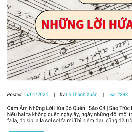
Posted
15/01/2024
by
Lê Thanh Xuân
2393
Cảm Âm Những Lời Hứa Bỏ Quên | Sáo G4 | Sáo Trúc
Nếu hai ta không quên ngàу ấу, ngàу những đôi môi trao
fa la, do sib la la sol sol fa mi Thì niềm đau cũng đã trô