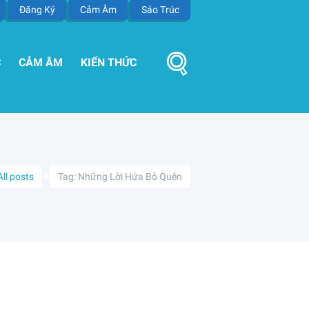
Đăng Ký
Cảm Âm
Sáo Trúc
C
CẢM ÂM
KIẾN THỨC
All posts
Tag: Những Lời Hứa Bỏ Quên