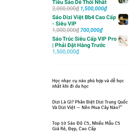
Tiêu Sáo Dễ Thổi Nhất
Giá
Giá
2,000,000
₫
1,500,000
₫
gốc
hiện
Sáo Dizi Việt Bb4 Cao Cấp
là:
tại
- Siêu VIP
2,000,000₫.
là:
Giá
Giá
1,000,000
₫
700,000
₫
1,500,000₫.
gốc
hiện
Sáo Trúc Siêu Cấp VIP Pro
là:
tại
| Phải Đặt Hàng Trước
1,000,000₫.
là:
1,500,000
₫
700,000₫.
Học nhạc cụ nào phù hợp và dễ học
nhất khi đi du học
Dizi Là Gì? Phân Biệt Dizi Trung Quốc
Và Dizi Việt — Nên Mua Cây Nào?"
Top 10 Sáo Đô C5, Nhiều Mẫu C5
Giá Rẻ, Đẹp, Cao Cấp