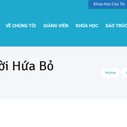
Khóa Học Của Tôi
VỀ CHÚNG TÔI
GIẢNG VIÊN
KHÓA HỌC
SÁO TRÚ
ời Hứa Bỏ
Home