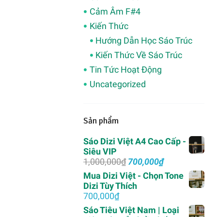
Cảm Âm F#4
Kiến Thức
Hướng Dẫn Học Sáo Trúc
Kiến Thức Về Sáo Trúc
Tin Tức Hoạt Động
Uncategorized
Sản phẩm
Sáo Dizi Việt A4 Cao Cấp -
Siêu VIP
Giá
Giá
1,000,000
₫
700,000
₫
gốc
hiện
Mua Dizi Việt - Chọn Tone
là:
tại
Dizi Tùy Thích
1,000,000₫.
là:
700,000
₫
700,000₫.
Sáo Tiêu Việt Nam | Loại