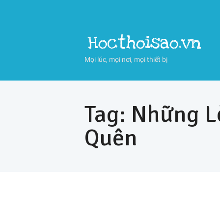
Hocthoisao.vn
Mọi lúc, mọi nơi, mọi thiết bị
Tag: Những L
Quên