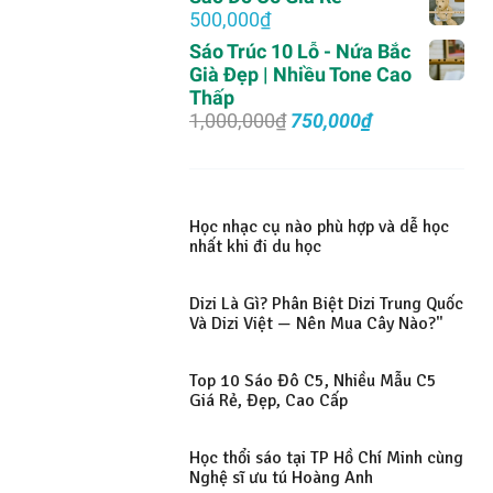
là:
tại
500,000
₫
1,000,000₫.
là:
Sáo Trúc 10 Lỗ - Nứa Bắc
700,000₫.
Già Đẹp | Nhiều Tone Cao
Thấp
Giá
Giá
1,000,000
₫
750,000
₫
gốc
hiện
là:
tại
1,000,000₫.
là:
750,000₫.
Học nhạc cụ nào phù hợp và dễ học
nhất khi đi du học
Dizi Là Gì? Phân Biệt Dizi Trung Quốc
Và Dizi Việt — Nên Mua Cây Nào?"
Top 10 Sáo Đô C5, Nhiều Mẫu C5
Giá Rẻ, Đẹp, Cao Cấp
Học thổi sáo tại TP Hồ Chí Minh cùng
Nghệ sĩ ưu tú Hoàng Anh