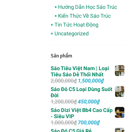
Hướng Dẫn Học Sáo Trúc
Kiến Thức Về Sáo Trúc
Tin Tức Hoạt Động
Uncategorized
Sản phẩm
Sáo Tiêu Việt Nam | Loại
Tiêu Sáo Dễ Thổi Nhất
Giá
Giá
2,000,000
₫
1,500,000
₫
gốc
hiện
Sáo Đô C5 Loại Dùng Suốt
là:
tại
Đời
2,000,000₫.
là:
Giá
Giá
1,200,000
₫
450,000
₫
1,500,000₫.
gốc
hiện
Sáo Dizi Việt Bb4 Cao Cấp
là:
tại
- Siêu VIP
1,200,000₫.
là:
Giá
Giá
1,000,000
₫
700,000
₫
450,000₫.
gốc
hiện
Sáo Đô C5 Giá Rẻ