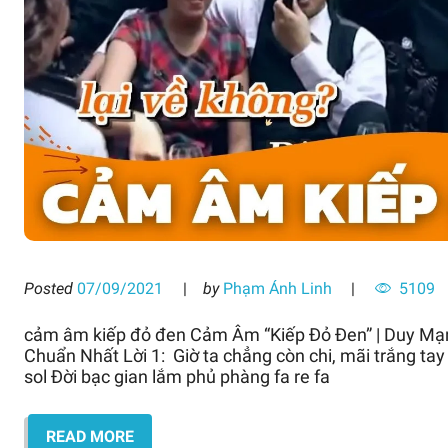
Posted
07/09/2021
by
Phạm Ánh Linh
5109
cảm âm kiếp đỏ đen Cảm Âm “Kiếp Đỏ Đen” | Duy Mạn
Chuẩn Nhất Lời 1: Giờ ta chẳng còn chi, mãi trắng tay mà 
sol Đời bạc gian lắm phủ phàng fa re fa
READ MORE