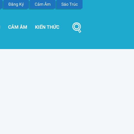
Đăng Ký
Cảm Âm
Sáo Trúc
C
CẢM ÂM
KIẾN THỨC