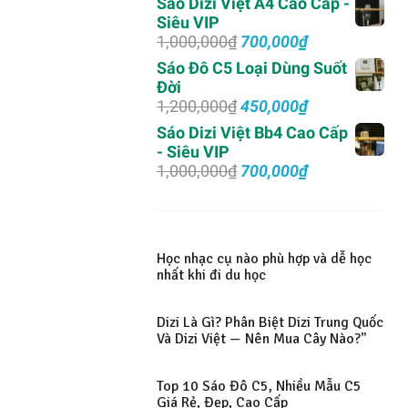
Sáo Dizi Việt A4 Cao Cấp -
là:
tại
Siêu VIP
2,000,000₫.
là:
Giá
Giá
1,000,000
₫
700,000
₫
1,500,000₫.
gốc
hiện
Sáo Đô C5 Loại Dùng Suốt
là:
tại
Đời
1,000,000₫.
là:
Giá
Giá
1,200,000
₫
450,000
₫
700,000₫.
gốc
hiện
Sáo Dizi Việt Bb4 Cao Cấp
là:
tại
- Siêu VIP
1,200,000₫.
là:
Giá
Giá
1,000,000
₫
700,000
₫
450,000₫.
gốc
hiện
là:
tại
1,000,000₫.
là:
700,000₫.
Học nhạc cụ nào phù hợp và dễ học
nhất khi đi du học
Dizi Là Gì? Phân Biệt Dizi Trung Quốc
Và Dizi Việt — Nên Mua Cây Nào?"
Top 10 Sáo Đô C5, Nhiều Mẫu C5
Giá Rẻ, Đẹp, Cao Cấp