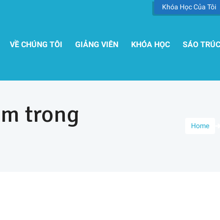
Khóa Học Của Tôi
VỀ CHÚNG TÔI
GIẢNG VIÊN
KHÓA HỌC
SÁO TRÚ
em trong
Home