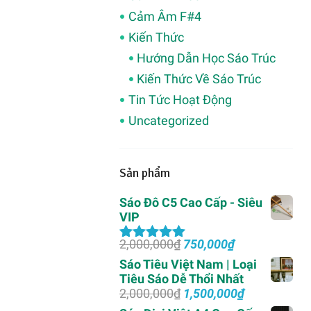
Cảm Âm F#4
Kiến Thức
Hướng Dẫn Học Sáo Trúc
Kiến Thức Về Sáo Trúc
Tin Tức Hoạt Động
Uncategorized
Sản phẩm
Sáo Đô C5 Cao Cấp - Siêu
VIP
Giá
Giá
2,000,000
₫
750,000
₫
Được xếp
gốc
hiện
hạng
5.00
5
Sáo Tiêu Việt Nam | Loại
là:
tại
sao
Tiêu Sáo Dễ Thổi Nhất
2,000,000₫.
là:
Giá
Giá
2,000,000
₫
1,500,000
₫
750,000₫.
gốc
hiện