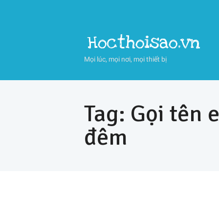
Hocthoisao.vn
Mọi lúc, mọi nơi, mọi thiết bị
Tag: Gọi tên 
đêm