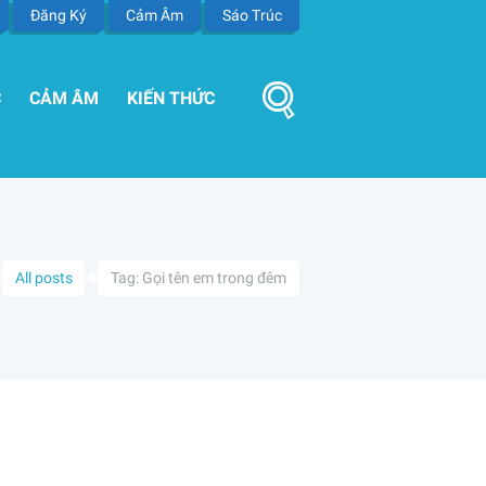
Đăng Ký
Cảm Âm
Sáo Trúc
C
CẢM ÂM
KIẾN THỨC
All posts
Tag: Gọi tên em trong đêm