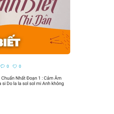
0
0
h Chuẩn Nhất Đoạn 1 : Cảm Âm
 si Do la la sol sol mi Anh không