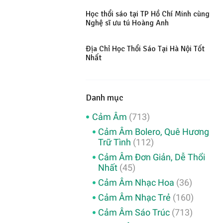
Học thổi sáo tại TP Hồ Chí Minh cùng
Nghệ sĩ ưu tú Hoàng Anh
Địa Chỉ Học Thổi Sáo Tại Hà Nội Tốt
Nhất
Danh mục
Cảm Âm
(713)
Cảm Âm Bolero, Quê Hương
Trữ Tình
(112)
Cảm Âm Đơn Giản, Dễ Thổi
Nhất
(45)
Cảm Âm Nhạc Hoa
(36)
Cảm Âm Nhạc Trẻ
(160)
Cảm Âm Sáo Trúc
(713)