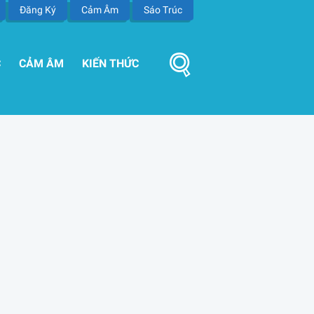
Đăng Ký
Cảm Âm
Sáo Trúc
C
CẢM ÂM
KIẾN THỨC