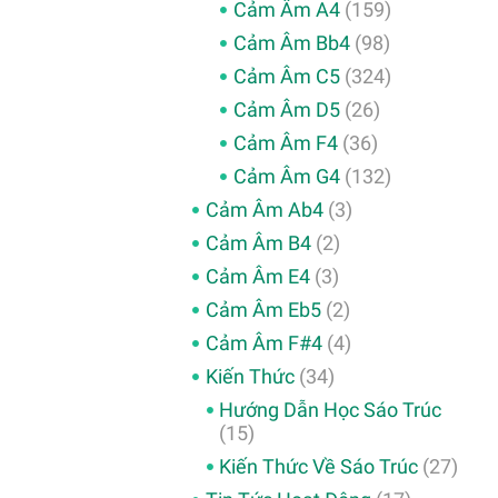
Cảm Âm A4
(159)
Cảm Âm Bb4
(98)
Cảm Âm C5
(324)
Cảm Âm D5
(26)
Cảm Âm F4
(36)
Cảm Âm G4
(132)
Cảm Âm Ab4
(3)
Cảm Âm B4
(2)
Cảm Âm E4
(3)
Cảm Âm Eb5
(2)
Cảm Âm F#4
(4)
Kiến Thức
(34)
Hướng Dẫn Học Sáo Trúc
(15)
Kiến Thức Về Sáo Trúc
(27)