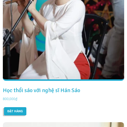
Học thổi sáo với nghệ sĩ Hán Sáo
800,000
₫
ĐẶT HÀNG