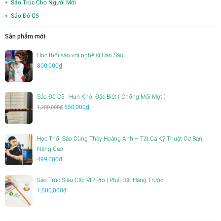
Sáo Trúc Cho Người Mới
Sáo Đô C5
Sản phẩm mới
Học thổi sáo với nghệ sĩ Hán Sáo
800,000
₫
Sáo Đô C5 - Hun Khói Đặc Biệt ( Chống Mối Mọt )
Giá
Giá
550,000
₫
1,200,000
₫
gốc
hiện
là:
tại
1,200,000₫.
là:
Học Thổi Sáo Cùng Thầy Hoàng Anh – Tất Cả Kỹ Thuật Cơ Bản,
550,000₫.
Nâng Cao
499,000
₫
Sáo Trúc Siêu Cấp VIP Pro | Phải Đặt Hàng Trước
1,500,000
₫