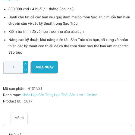
800.000 vnd / 4 buổi / 1 tháng ( online )
Dành cho tất cả các bạn yêu quý, đam mê bộ môn Sáo Trúc muốn tìm hiểu
chuyên sâu về các kỹ thuật trong Sáo Trúc
Kiểm tra trình độ và học theo nhu cầu các bạn
Nâng cao kỹ thuật, khả năng diễn tấu Sáo Trúc của bạn, bổ xung và hoàn
thiện các kỹ thuật còn thiếu để có thể chơi được mọi thể loại âm nhạc trên
Sáo trúc
Học
Thổi
MUA NGAY
Sáo
1
vs
1
Với
Nghệ
Mã sản phẩm:
HTS1VS1
Sĩ
Danh mục:
Khóa Học Sáo Trúc
,
Học Thổi Sáo 1 vs 1 Online
Lê
Thanh
Product ID:
12817
Xuân
(Online)
số
lượng
Mô tả