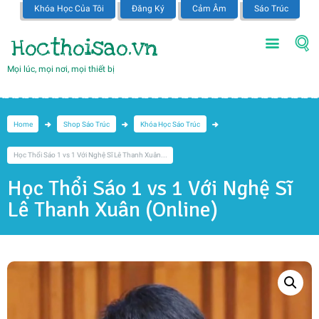
Khóa Học Của Tôi
Đăng Ký
Cảm Âm
Sáo Trúc
Hocthoisao.vn
Mọi lúc, mọi nơi, mọi thiết bị
Home
Shop Sáo Trúc
Khóa Học Sáo Trúc
Học Thổi Sáo 1 vs 1 Với Nghệ Sĩ Lê Thanh Xuân...
Học Thổi Sáo 1 vs 1 Với Nghệ Sĩ
Lê Thanh Xuân (Online)