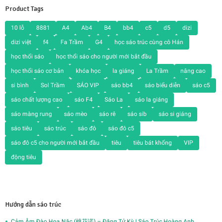
Product Tags
10 lỗ
8881
A4
Ab4
B4
bb4
c5
d5
dizi
dizi việt
f4
Fa Trầm
G4
học sáo trúc cùng cô Hán
học thổi sáo
học thổi sáo cho người mới bắt đầu
học thổi sáo cơ bản
khóa học
la giáng
La Trầm
nâng cao
si bình
Sol Trầm
SÁO VIP
sáo bb4
sáo biểu diễn
sáo c5
sáo chất lượng cao
sáo F4
Sáo La
sáo la giáng
sáo màng rung
sáo mèo
sáo rê
sáo sib
sáo si giáng
sáo tiêu
sáo trúc
sáo đô
sáo đô c5
sáo đô c5 cho người mới bắt đầu
tiêu
tiêu bát khổng
VIP
động tiêu
Hướng dẫn sáo trúc
Cảm Âm Đào Hoa Nặc (桃花诺) – Đặng Tử Kỳ | Sáo Trúc Hoàng Anh