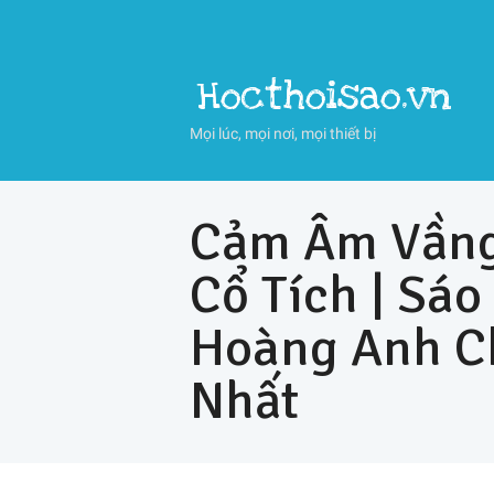
Hocthoisao.vn
Mọi lúc, mọi nơi, mọi thiết bị
Cảm Âm Vầng
Cổ Tích | Sáo
Hoàng Anh C
Nhất