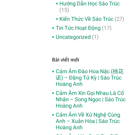
Hướng Dẫn Học Sáo Trúc
(15)
Kiến Thức Về Sáo Trúc
(27)
Tin Tức Hoạt Động
(17)
Uncategorized
(1)
Bài viết mới
Cảm Âm Đào Hoa Nặc (桃花
诺) – Đặng Tử Kỳ | Sáo Trúc
Hoàng Anh
Cảm Âm Xin Gọi Nhau Là Cố
Nhân – Song Ngọc | Sáo Trúc
Hoàng Anh
Cảm Âm Về Xứ Nghệ Cùng
Anh – Xuân Hòa | Sáo Trúc
Hoàng Anh