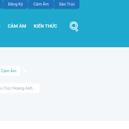
Đăng Ký
Cảm Âm
Sáo Trúc
C
CẢM ÂM
KIẾN THỨC
Cảm Âm
o Trúc Hoàng Anh...