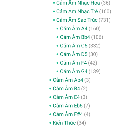
Cảm Âm Nhạc Hoa
(36)
Cảm Âm Nhạc Trẻ
(160)
Cảm Âm Sáo Trúc
(731)
Cảm Âm A4
(160)
Cảm Âm Bb4
(106)
Cảm Âm C5
(332)
Cảm Âm D5
(30)
Cảm Âm F4
(42)
Cảm Âm G4
(139)
Cảm Âm Ab4
(3)
Cảm Âm B4
(2)
Cảm Âm E4
(3)
Cảm Âm Eb5
(7)
Cảm Âm F#4
(4)
Kiến Thức
(34)