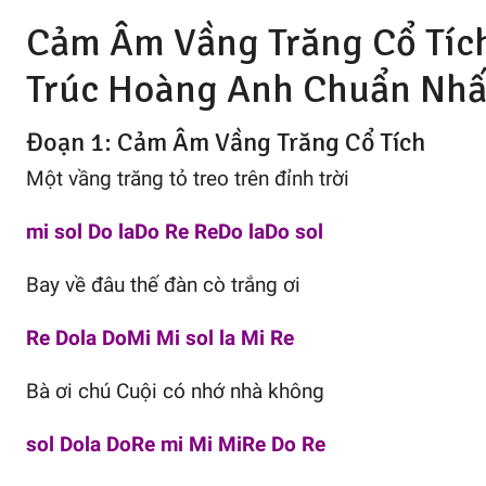
Cảm Âm Vầng Trăng Cổ Tích 
Trúc Hoàng Anh Chuẩn Nhấ
Đoạn 1: Cảm Âm Vầng Trăng Cổ Tích
Một vầng trăng tỏ treo trên đỉnh trời
mi sol Do laDo Re ReDo laDo sol
Bay về đâu thế đàn cò trắng ơi
Re Dola DoMi Mi sol la Mi Re
Bà ơi chú Cuội có nhớ nhà không
sol Dola DoRe mi Mi MiRe Do Re