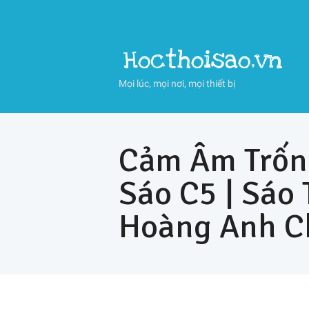
Hocthoisao.vn
Mọi lúc, mọi nơi, mọi thiết bị
Cảm Âm Trốn
Sáo C5 | Sáo 
Hoàng Anh C