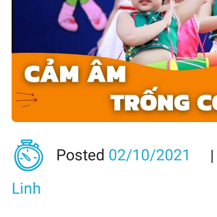
Posted
02/10/2021
Linh