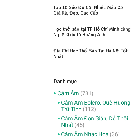
Top 10 Sáo Đô C5, Nhiều Mẫu C5
Giá Rẻ, Đẹp, Cao Cấp
Học thổi sáo tại TP Hồ Chí Minh cùng
Nghệ sĩ ưu tú Hoàng Anh
Địa Chỉ Học Thổi Sáo Tại Hà Nội Tốt
Nhất
Danh mục
Cảm Âm
(731)
Cảm Âm Bolero, Quê Hương
Trữ Tình
(112)
Cảm Âm Đơn Giản, Dễ Thổi
Nhất
(45)
Cảm Âm Nhạc Hoa
(36)