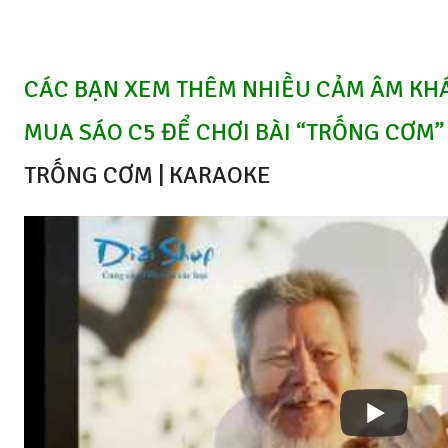
CÁC BẠN XEM THÊM NHIỀU CẢM ÂM KHÁ
MUA SÁO C5 ĐỂ CHƠI BÀI “TRỐNG CƠM” 
TRỐNG CƠM | KARAOKE