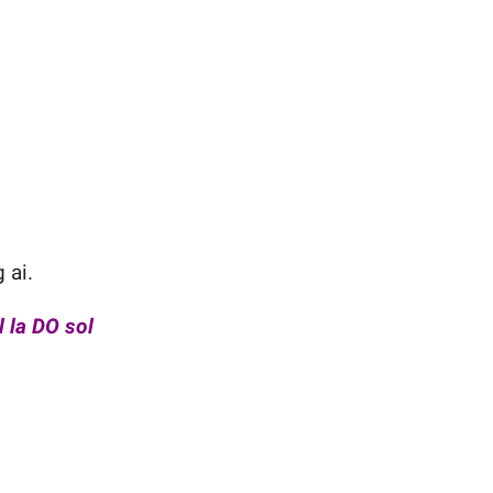
 ai.
l la DO sol