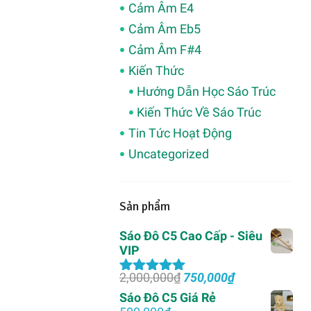
Cảm Âm E4
Cảm Âm Eb5
Cảm Âm F#4
Kiến Thức
Hướng Dẫn Học Sáo Trúc
Kiến Thức Về Sáo Trúc
Tin Tức Hoạt Động
Uncategorized
Sản phẩm
Sáo Đô C5 Cao Cấp - Siêu
VIP
Giá
Giá
2,000,000
₫
750,000
₫
Được xếp
gốc
hiện
hạng
5.00
5
Sáo Đô C5 Giá Rẻ
là:
tại
sao