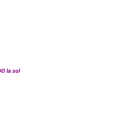
O la sol