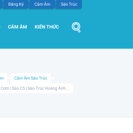
Đăng Ký
Cảm Âm
Sáo Trúc
C
CẢM ÂM
KIẾN THỨC
Âm
Cảm Âm Sáo Trúc
ơm | Sáo C5 | Sáo Trúc Hoàng Anh...