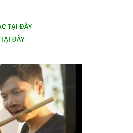
C TẠI ĐÂY
TẠI ĐÂY