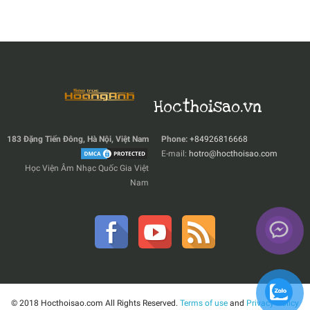
Hocthoisao.vn
183 Đặng Tiến Đông, Hà Nội, Việt Nam
Phone:
+84926816668
E-mail:
hotro@hocthoisao.com
Học Viện Âm Nhạc Quốc Gia Việt
Nam
© 2018 Hocthoisao.com All Rights Reserved.
Terms of use
and
Privacy Policy