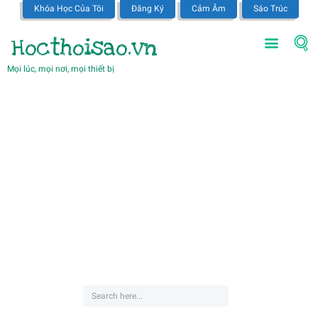
Khóa Học Của Tôi
Đăng Ký
Cảm Âm
Sáo Trúc
Hocthoisao.vn
Mọi lúc, mọi nơi, mọi thiết bị
404
The requested page cannot be found
Can't find what you need? Take a moment and do a search below or start from
our homepage
.